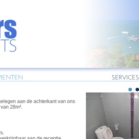
MENTEN
SERVICES
1
gelegen aan de achterkant van ons
 van 28m².
s.
verkrijgbaar aan de receptie.