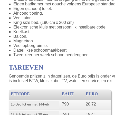
Eigen badkamer met douche volgens Europese standaa
Eigen (schoon) toilet.
Air conditioning.
Ventilator.
King size bed. (190 cm x 200 cm)
Elektronische kluis met persoonlijk instelbare code.
Koelkast.
Balcon.
Magnetron
Veel opbergruimte.
Dagelijkse schoonmaakbeurt.
Twee keer per week schoon beddengoed.
TARIEVEN
Genoemde prijzen zijn dagprijzen, de Euro prijs is onder 
is inclusief BTW, kluis, kabel TV, water, en service, en ex
PERIODE
BAHT
EURO
790
20,72
15-Dec tot en met 14-Feb
740
19,41
15-Feb tot en met 30-Apr